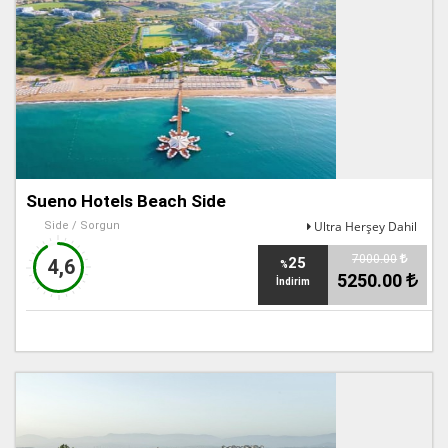
Sueno Hotels Beach Side
Ultra Herşey Dahil
Side / Sorgun
7000.00
25
4,6
%
5250.00
İndirim