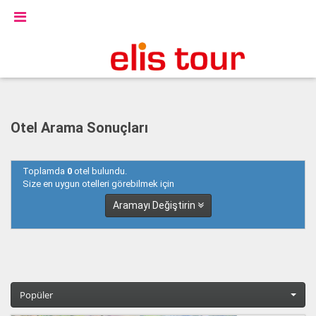
Otel Arama Sonuçları
Toplamda
0
otel bulundu.
Size en uygun otelleri görebilmek için
Aramayı Değiştirin
Popüler