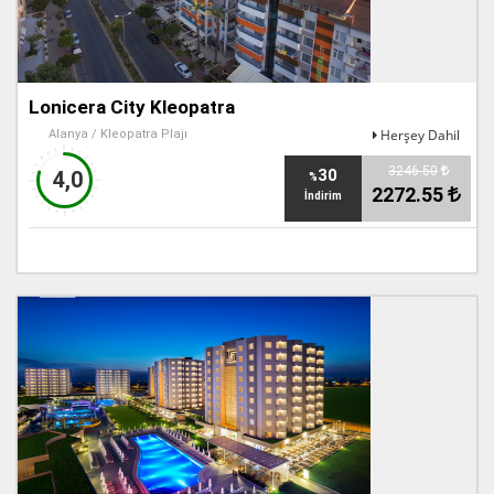
Lonicera City Kleopatra
Herşey Dahil
Alanya / Kleopatra Plajı
3246.50
30
4,0
%
2272.55
İndirim