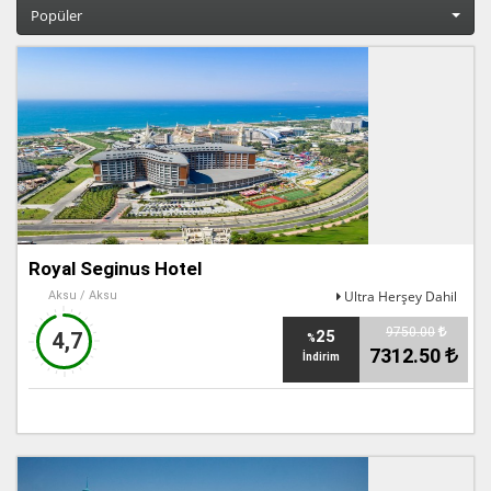
Popüler
Royal Seginus Hotel
Ultra Herşey Dahil
Aksu / Aksu
9750.00
25
4,7
%
7312.50
İndirim