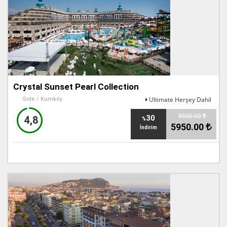
Crystal Sunset Pearl Collection
Ultimate Herşey Dahil
Side / Kumköy
8500.00
30
4,8
%
5950.00
İndirim