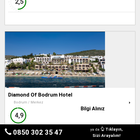
2,5
Diamond Of Bodrum Hotel
Bodrum / Merkez
Bilgi Alınız
4,9
Tıklayın,
ya da
0850 302 35 47
Sizi Arayalım!