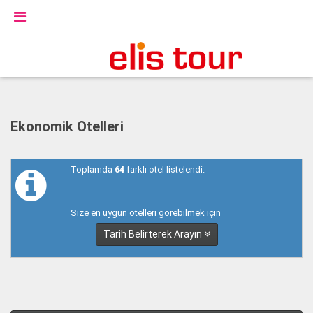
Ekonomik Otelleri
Toplamda
64
farklı otel listelendi.
Size en uygun otelleri görebilmek için
Tarih Belirterek Arayın