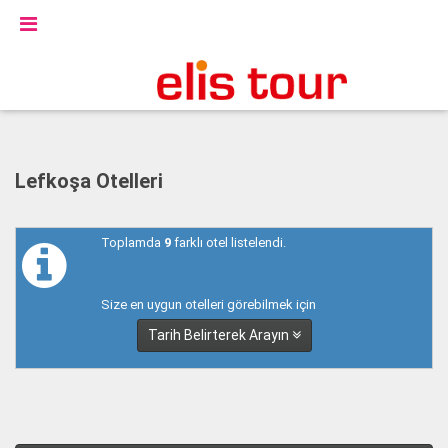
Lefkoşa Otelleri
Toplamda
9
farklı otel listelendi.
Size en uygun otelleri görebilmek için
Tarih Belirterek Arayın