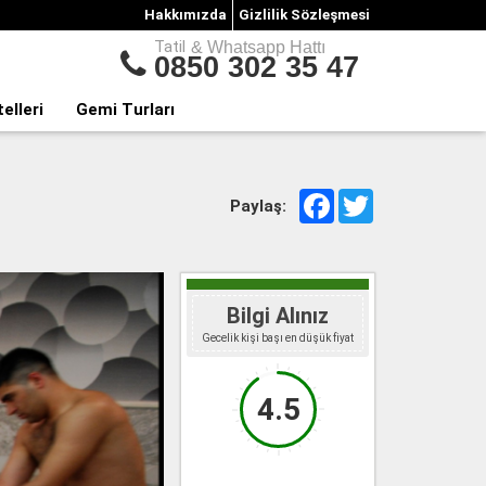
Hakkımızda
Gizlilik Sözleşmesi
Tatil
& Whatsapp Hattı
0850 302 35 47
telleri
Gemi Turları
Facebook
Twitter
Paylaş:
Bilgi Alınız
Gecelik kişi başı en düşük fiyat
4.5