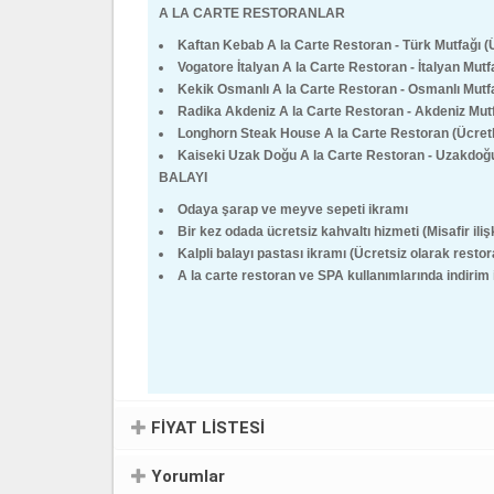
A LA CARTE RESTORANLAR
Kaftan Kebab A la Carte Restoran - Türk Mutfağı (Ü
Vogatore İtalyan A la Carte Restoran - İtalyan Mutfa
Kekik Osmanlı A la Carte Restoran - Osmanlı Mutfağ
Radika Akdeniz A la Carte Restoran - Akdeniz Mutfa
Longhorn Steak House A la Carte Restoran (Ücretl
Kaiseki Uzak Doğu A la Carte Restoran - Uzakdoğu 
BALAYI
Odaya şarap ve meyve sepeti ikramı
Bir kez odada ücretsiz kahvaltı hizmeti (Misafir ilişk
Kalpli balayı pastası ikramı (Ücretsiz olarak restor
A la carte restoran ve SPA kullanımlarında indirim
FİYAT LİSTESİ
Yorumlar