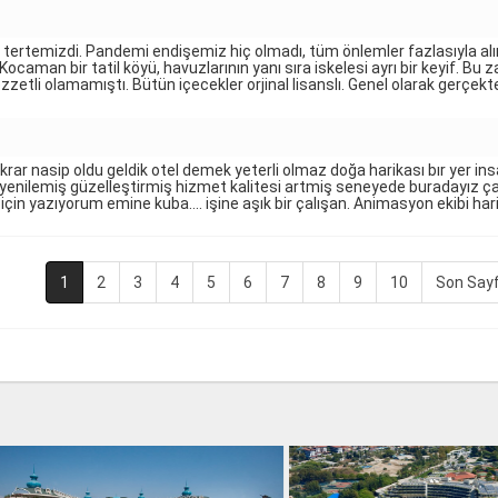
 tertemizdi. Pandemi endişemiz hiç olmadı, tüm önlemler fazlasıyla al
 Kocaman bir tatil köyü, havuzlarının yanı sıra iskelesi ayrı bir keyif. Bu
ezzetli olamamıştı. Bütün içecekler orjinal lisanslı. Genel olarak gerçek
rar nasip oldu geldik otel demek yeterli olmaz doğa harikası bır yer ins
 yenilemiş güzelleştirmiş hizmet kalitesi artmiş seneyede buradayız ça
m için yazıyorum emine kuba.... işine aşık bir çalışan. Animasyon ekibi har
1
2
3
4
5
6
7
8
9
10
Son Say