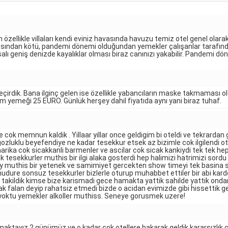
kan özellikle villaları kendi eviniz havasında havuzu temiz otel genel olar
ından kötü, pandemi dönemi olduğundan yemekler çalışanlar tarafından 
salı geniş denizde kayalıklar olması biraz canınızı yakabilir. Pandemi
geçirdik. Bana ilginç gelen ise özellikle yabancıların maske takmaması o
kşam yemeği 25 EURO. Günlük herşey dahil fiyatıda aynı yani biraz tuhaf.
e cok memnun kaldik . Yillaar yillar once geldigim bi oteldi ve tekrard
ozluklu beyefendiye ne kadar tesekkur etsek az bizimle cok ilgilendi ote
harika cok sicakkanli barmenler ve ascilar cok sicak kankiydi tek tek h
 tesekkurler muthis bir ilgi alaka gosterdi hep halimizi hatrimizi sord
muthis bir yetenek ve samimiyet gercekten show timeyi tek basina sirtli
dure sonsuz tesekkurler bizlerle oturup muhabbet ettiler bir abi kard
t takildik kimse bize karismadi gece hamakta yattik sahilde yattik on
sak falan deyip rahatsiz etmedi bizde o acidan evimizde gibi hissettik 
yoktu yemekler alkoller muthiss. Seneye gorusmek uzere!
maktayız 2.günümüz ve o kadar çok otellere bakarak geldik kararsızlık 