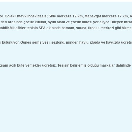
yor. Çolaklı mevkiindeki tesis; Side merkeze 12 km, Manavgat merkeze 17 km,
leri arasında çocuk kulübü, oyun alanı ve çocuk büfesi yer alıyor. Dileyen misaf
abilir.Misafirler tesisin SPA alanında hamam, sauna, fitness merkezi gibi hizmetle
ulunuyor. Güneş şemsiyesi, şezlong, minder, havlu, plajda ve havuzda ücretsiz.
am açık büfe yemekler ücretsiz. Tesisin belirlemiş olduğu markalar dahilinde ye