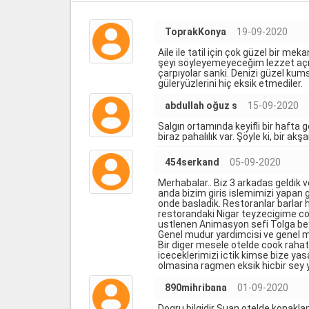
ToprakKonya
19-09-2020
Aile ile tatil için çok güzel bir me
şeyi söyleyemeyeceğim lezzet açıs
çarpıyolar sanki. Denizi güzel kum
güleryüzlerini hiç eksik etmediler.
abdullah oğuz s
15-09-2020
Salgın ortamında keyifli bir hafta 
biraz pahalılık var. Şöyle ki, bir a
454serkand
05-09-2020
Merhabalar.. Biz 3 arkadas geldik v
anda bizim giris islemimizi yapan g
onde basladik. Restoranlar barlar 
restorandaki Nigar teyzecigime cok
ustlenen Animasyon sefi Tolga bey 
Genel mudur yardimcisi ve genel mu
Bir diger mesele otelde cook raha
iceceklerimizi ictik kimse bize ya
olmasina ragmen eksik hicbir sey 
890mihribana
01-09-2020
Dogru bilgidir Şuan otelde konakla