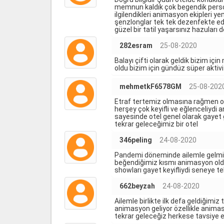
memnun kaldık çok begendik persone
ilgilendikleri animasyon ekipleri 
şenzlonglar tek tek dezenfekte edi
güzel bir tatil yaşarsınız hazular
282esram
25-08-2020
Balayı çifti olarak geldik bizim iç
oldu bizim için gündüz süper aktivi
mehmetkF6578GM
25-08-202
Etraf tertemiz olmasına rağmen od
herşey çok keyifli ve eğlenceliydi a
sayesinde otel genel olarak gayet gü
tekrar geleceğimiz bir otel
346peling
24-08-2020
Pandemi döneminde ailemle gelmiş
beğendiğimiz kısmı animasyon oldu 
showları gayet keyifliydi seneye t
662beyzah
24-08-2020
Ailemle birlikte ilk defa geldiğimi
animasyon geliyor özellikle animasy
tekrar geleceğiz herkese tavsiye ede