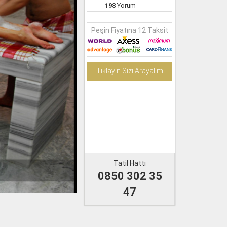
198
Yorum
Peşin Fiyatına 12 Taksit
Tıklayın Sizi Arayalım
Tatil Hattı
0850 302 35
47