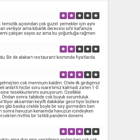
ak temizlik açısından çok güzel. yemekler için aynı
veriliyor ama kibarlık derecesi sıfır kafanıza
 dönemi çalışan sayısı az ama bu yoğunluğa rağmen
ldu. Bir de alakart restaurant kısmında fiyatlarda
an gelmejten cok memnum kaldim. Otele ilk girdigimiz
li anlatti hicbir soru isaretimiz kalmadi zaten 1-0
epsine tesekkurlerimi sunuyorum. Ozellikle
u . Ondan sonra tabikide cok buyuk sorumluluk
yor aksamlari keyifli dakikalar gecirtiyor bizlere.
es gibi baska otelde boyle bir sey gormedim ben .
dan sonra havuzun kenarinda havuzun icindeyken
gercekten mithis bir tatildi pandemi donemi
çoktu ama dün giriş yaptığımız andan beri çok çok