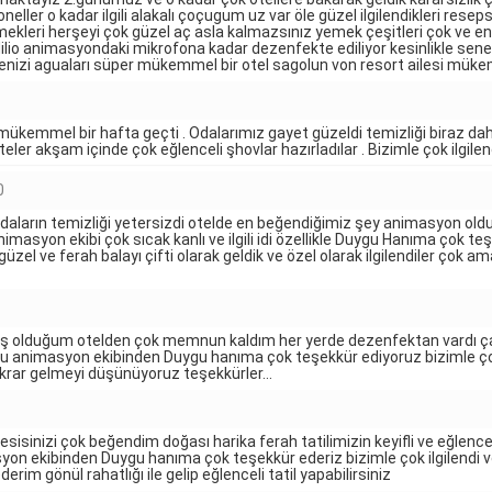
ller o kadar ilgili alakalı çoçugum uz var öle güzel ilgilendikleri res
yemekleri herşeyi çok güzel aç asla kalmazsınız yemek çeşitleri çok ve
lio animasyondaki mikrofona kadar dezenfekte ediliyor kesinlikle seneye
ı denizi aguaları süper mükemmel bir otel sagolun von resort ailesi mük
in mükemmel bir hafta geçti . Odalarımız gayet güzeldi temizliği biraz dah
teler akşam içinde çok eğlenceli şhovlar hazırladılar . Bizimle çok ilgi
0
aların temizliği yetersizdi otelde en beğendiğimiz şey animasyon oldu
nimasyon ekibi çok sıcak kanlı ve ilgili idi özellikle Duygu Hanıma çok te
zel ve ferah balayı çifti olarak geldik ve özel olarak ilgilendiler çok am
 olduğum otelden çok memnun kaldım her yerde dezenfektan vardı çalış
animasyon ekibinden Duygu hanıma çok teşekkür ediyoruz bizimle çok il
ekrar gelmeyi düşünüyoruz teşekkürler...
z tesisinizi çok beğendim doğası harika ferah tatilimizin keyifli ve eğl
on ekibinden Duygu hanıma çok teşekkür ederiz bizimle çok ilgilendi ve a
rim gönül rahatlığı ile gelip eğlenceli tatil yapabilirsiniz