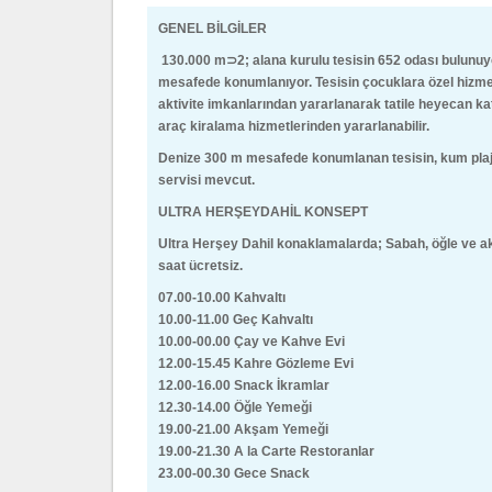
GENEL BİLGİLER
130.000 m⊃2; alana kurulu tesisin 652 odası bulunu
mesafede konumlanıyor.
Tesisin çocuklara özel hizmet
aktivite imkanlarından yararlanarak tatile heyecan kat
araç kiralama hizmetlerinden yararlanabilir.
Denize 300 m mesafede konumlanan tesisin, kum plajı b
servisi mevcut.
ULTRA HERŞEYDAHİL KONSEPT
Ultra Herşey Dahil konaklamalarda; Sabah, öğle ve akş
saat ücretsiz.
07.00-10.00 Kahvaltı
10.00-11.00 Geç Kahvaltı
10.00-00.00 Çay ve Kahve Evi
12.00-15.45 Kahre Gözleme Evi
12.00-16.00 Snack İkramlar
12.30-14.00 Öğle Yemeği
19.00-21.00 Akşam Yemeği
19.00-21.30 A la Carte Restoranlar
23.00-00.30 Gece Snack