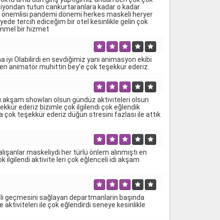
epsiyondan tutun cankurtaranlara kadar o kadar
 en önemlisi pandemi dönemi herkes maskeli heryer
de tercih ediceğim bir otel kesinlikle gelin çok
emmel bir hizmet
a iyi Olabilirdi en sevdiğimiz yanı animasyon ekibi
lenen animatör muhittin bey’e çok teşekkür ederiz.
 akşam showları olsun gündüz aktiviteleri olsun
şekkür ederiz bizimle çok ilgilendi çok eğlendik
a çok teşekkür ederiz düğün stresini fazlası ile attık
anlar maskeliydi her türlü önlem alınmıştı en
gilendi aktivite leri çok eğlenceli idi akşam
enceli geçmesini sağlayan departmanlarin başında
ktiviteleri ile çok eğlendirdi seneye kesinlikle