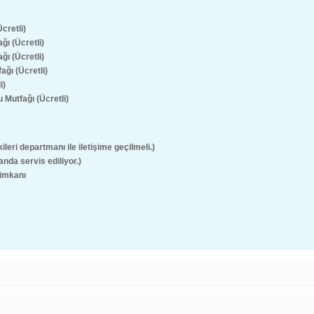
cretli)
ğı (Ücretli)
ı (Ücretli)
ğı (Ücretli)
i)
Mutfağı (Ücretli)
ileri departmanı ile iletişime geçilmeli.)
anda servis ediliyor.)
 imkanı