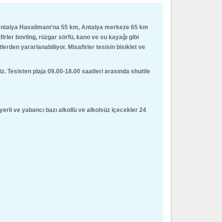
 Antalya Havalimanı'na 55 km, Antalya merkeze 65 km
irler bovling, rüzgar sörfü, kano ve su kayağı gibi
rden yararlanabiliyor. Misafirler tesisin bisiklet ve
 Tesisten plaja 09.00-18.00 saatleri arasında shuttle
rli ve yabancı bazı alkollü ve alkolsüz içecekler 24