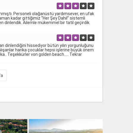
ınmıştı. Personeli olağanüstü yardımsever, en ufak
 zaman kadar gittiğimiz “Her Şey Dahil” sistemli
ten dinlendik. Ailemle mükemmel bir tatil geçirdik.
an dinlendiğini hissediyor bütün yılın yorgunluğunu
lışanlar harika çocuklar hepsi işlerine büyük önem
ika.. Teşekkürler von golden beach..... Tekrar
fa