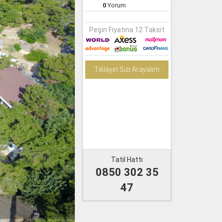
0
Yorum
Peşin Fiyatına 12 Taksit
Tıklayın Sizi Arayalım
Tatil Hattı
0850 302 35
47