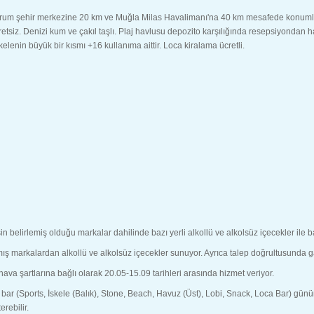
m, Bodrum şehir merkezine 20 km ve Muğla Milas Havalimanı'na 40 km mesafede konum
tsiz. Denizi kum ve çakıl taşlı. Plaj havlusu depozito karşılığında resepsiyondan ha
elenin büyük bir kısmı +16 kullanıma aittir. Loca kiralama ücretli.
n belirlemiş olduğu markalar dahilinde bazı yerli alkollü ve alkolsüz içecekler ile 
mış markalardan alkollü ve alkolsüz içecekler sunuyor. Ayrıca talep doğrultusunda gaz
a şartlarına bağlı olarak 20.05-15.09 tarihleri arasında hizmet veriyor.
bar (Sports, İskele (Balık), Stone, Beach, Havuz (Üst), Lobi, Snack, Loca Bar) günün
rebilir.