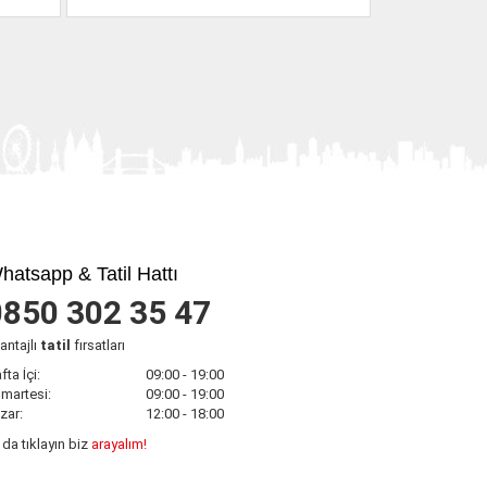
hatsapp & Tatil Hattı
0850 302 35 47
antajlı
tatil
fırsatları
fta İçi:
09:00 - 19:00
martesi:
09:00 - 19:00
zar:
12:00 - 18:00
 da tıklayın biz
arayalım!