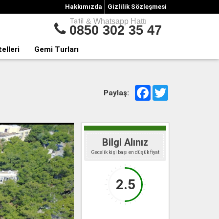
Hakkımızda
Gizlilik Sözleşmesi
Tatil
& Whatsapp Hattı
0850 302 35 47
telleri
Gemi Turları
Facebook
Twitter
Paylaş:
Bilgi Alınız
Gecelik kişi başı en düşük fiyat
2.5