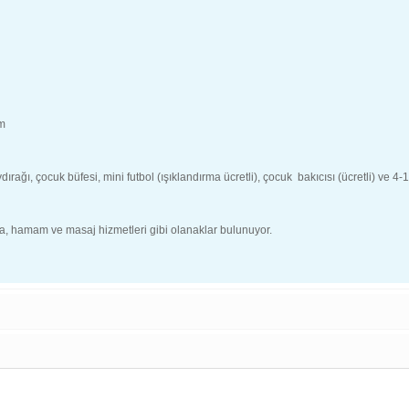
im
dırağı, çocuk büfesi, mini futbol (ışıklandırma ücretli), çocuk bakıcısı (ücretli) ve 4
, hamam ve masaj hizmetleri gibi olanaklar bulunuyor.