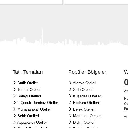
Tatil Temaları
Popüler Bölgeler
W
Butik Oteller
Alanya Oteleri
Termal Oteller
Side Otelleri
Av
Balayı Otelleri
Kuşadası Otelleri
Ha
2 Çocuk Ücretsiz Oteller
Bodrum Otelleri
Cu
Pa
Muhafazakar Oteller
Belek Otelleri
Şehir Otelleri
Marmaris Otelleri
ya
Aquaparklı Oteller
Didim Otelleri