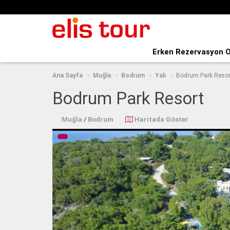
Erken Rezervasyon O
Ana Sayfa
Muğla
Bodrum
Yalı
Bodrum Park Resor
Bodrum Park Resort
Muğla
/
Bodrum
Haritada Göster