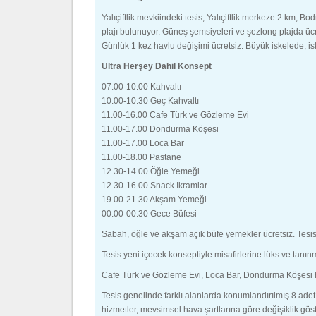
Yalıçiftlik mevkiindeki tesis; Yalıçiftlik merkeze 2 k
plajı bulunuyor. Güneş şemsiyeleri ve şezlong plajda ücre
Günlük 1 kez havlu değişimi ücretsiz. Büyük iskelede, isk
Ultra Herşey Dahil Konsept
07.00-10.00 Kahvaltı
10.00-10.30 Geç Kahvaltı
11.00-16.00 Cafe Türk ve Gözleme Evi
11.00-17.00 Dondurma Köşesi
11.00-17.00 Loca Bar
11.00-18.00 Pastane
12.30-14.00 Öğle Yemeği
12.30-16.00 Snack İkramlar
19.00-21.30 Akşam Yemeği
00.00-00.30 Gece Büfesi
Sabah, öğle ve akşam açık büfe yemekler ücretsiz. Tesisi
Tesis yeni içecek konseptiyle misafirlerine lüks ve tanın
Cafe Türk ve Gözleme Evi, Loca Bar, Dondurma Köşesi hav
Tesis genelinde farklı alanlarda konumlandırılmış 8 adet 
hizmetler, mevsimsel hava şartlarına göre değişiklik göste