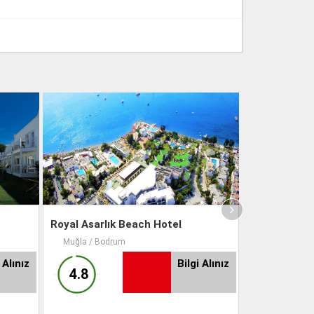
Royal Asarlık Beach Hotel
Diamond Of 
Muğla / Bodrum
Muğla / Bod
 Alınız
Bilgi Alınız
4.8
4.9