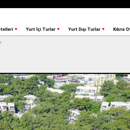
telleri
Yurt İçi Turlar
Yurt Dışı Turlar
Kıbrıs O
t