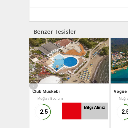
Benzer Tesisler
um
Club Müskebi
Vogue
Muğla / Bodrum
Muğla
Bilgi Alınız
Bilgi Alınız
2.5
2.