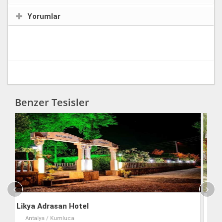
Yorumlar
Benzer Tesisler
Likya Adrasan Hotel
Ol
Antalya / Kumluca