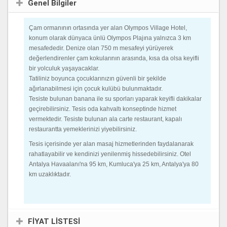
Genel Bilgiler
Çam ormanının ortasında yer alan Olympos Village Hotel,
konum olarak dünyaca ünlü Olympos Plajına yalnızca 3 km
mesafededir. Denize olan 750 m mesafeyi yürüyerek
değerlendirenler çam kokularının arasında, kısa da olsa keyifli
bir yolculuk yaşayacaklar.
Tatiliniz boyunca çocuklarınızın güvenli bir şekilde
ağırlanabilmesi için çocuk kulübü bulunmaktadır.
Tesiste bulunan banana ile su sporları yaparak keyifli dakikalar
geçirebilirsiniz. Tesis oda kahvaltı konseptinde hizmet
vermektedir. Tesiste bulunan ala carte restaurant, kapalı
restaurantta yemeklerinizi yiyebilirsiniz.
Tesis içerisinde yer alan masaj hizmetlerinden faydalanarak
rahatlayabilir ve kendinizi yenilenmiş hissedebilirsiniz. Otel
Antalya Havaalanı'na 95 km, Kumluca'ya 25 km, Antalya'ya 80
km uzaklıktadır.
FİYAT LİSTESİ